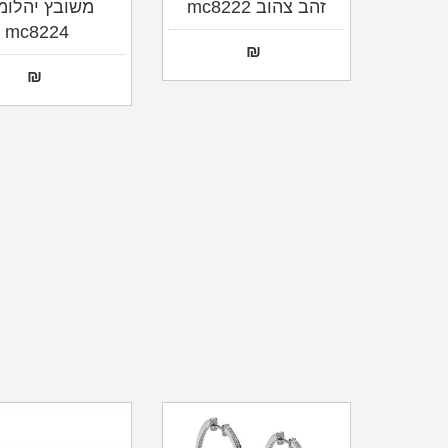
זהב צהוב mc8222
משובץ יהלומ
mc8224
₪
₪