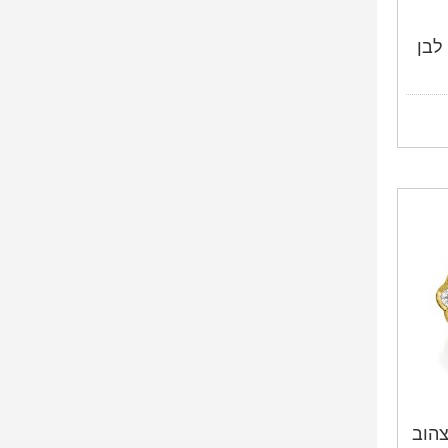
לבן
צהוב