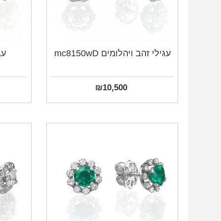
עגילי זהב ויהלומים mc8150wD
עג
₪
10,500