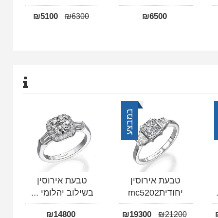
₪
5100
₪
6500
₪
6300
במבצע
טבעת אירוסין
טבעת אירוסין
יחודיתmc5202
בשילוב יהלומי ...
₪
14800
₪
19300
₪
21200