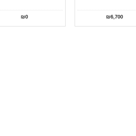
₪
0
₪
6,700