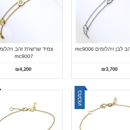
לבן ויהלומים mc9006
צמיד שרשרת זהב ויהלומ
mc9007
₪
4,200
₪
3,700
במבצע