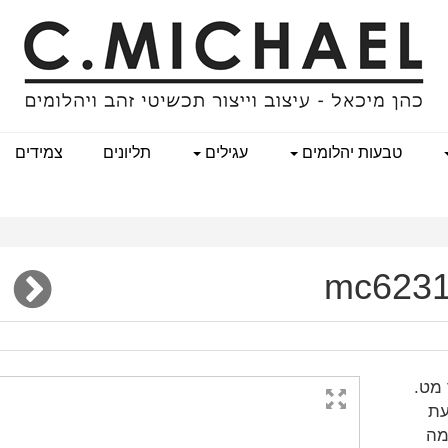
טבעות יהלומים
עגילים
תליונים
צמידים
ור מט.
עת
מה