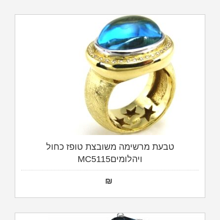
טבעת מרשימה משובצת טופז כחול
ויהלומיםMC5115
₪