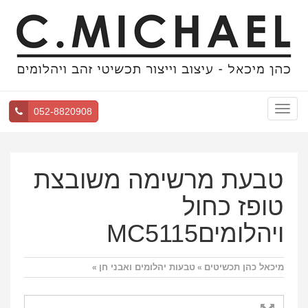
Toggle
052-8820908
navigation
טבעת מרשימה משובצת
טופז כחול
ויהלומיםMC5115
מיכאל כהן תכשיטים
טבעות יהלומים ואבני חן
»
»