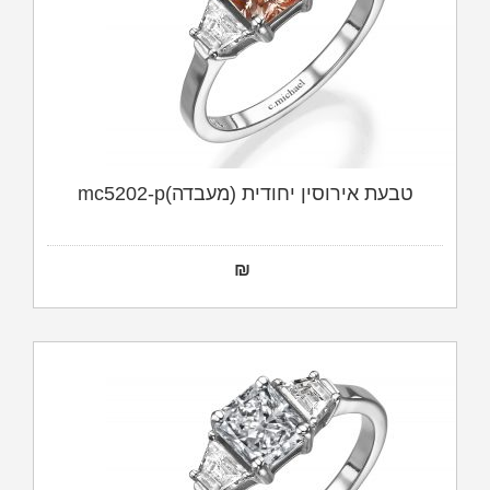
טבעת אירוסין יחודית (מעבדה)mc5202-p
₪