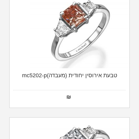
טבעת אירוסין יחודית (מעבדה)mc5202-p
₪