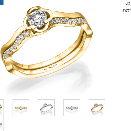
ם.
רמת