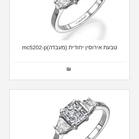
טבעת אירוסין יחודית (מעבדה)mc5202-p
₪