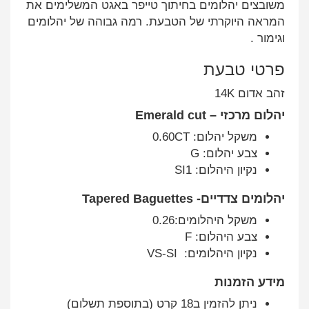
משובצים יהלומים בחיתוך טייפר באגט המשלימים את
המראה היוקרתי של הטבעת. רמה גבוהה של יהלומים
וגימור .
פרטי טבעת
זהב אדום 14K
יהלום מרכזי – Emerald cut
משקל יהלום: 0.60CT
צבע יהלום: G
נקיון היהלום: SI1
יהלומים צדדיים- Tapered Baguettes
משקל היהלומים:0.26
צבע היהלום: F
נקיון היהלומים: VS-SI
מידע הזמנות
ניתן להזמין ב18 קרט (בתוספת תשלום)