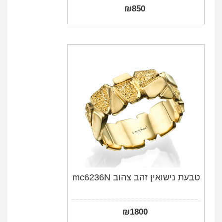
₪
850
טבעת נישואין זהב צהוב mc6236N
₪
1800