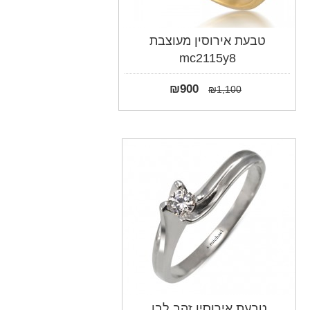
טבעת אירוסין מעוצבת
mc2115y8
₪
900
₪
1,100
טבעת אירוסין זהב לבן